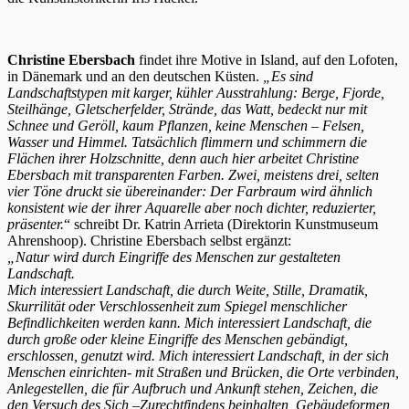
Christine Ebersbach
findet ihre Motive in Island, auf den Lofoten,
in Dänemark und an den deutschen Küsten.
„Es sind
Landschaftstypen mit karger, kühler Ausstrahlung: Berge, Fjorde,
Steilhänge, Gletscherfelder, Strände, das Watt, bedeckt nur mit
Schnee und Geröll, kaum Pflanzen, keine Menschen – Felsen,
Wasser und Himmel. Tatsächlich flimmern und schimmern die
Flächen ihrer Holzschnitte, denn auch hier arbeitet Christine
Ebersbach mit transparenten Farben. Zwei, meistens drei, selten
vier Töne druckt sie übereinander: Der Farbraum wird ähnlich
konsistent wie der ihrer Aquarelle aber noch dichter, reduzierter,
präsenter.
“ schreibt Dr. Katrin Arrieta (Direktorin Kunstmuseum
Ahrenshoop). Christine Ebersbach selbst ergänzt:
„Natur wird durch Eingriffe des Menschen zur gestalteten
Landschaft.
Mich interessiert Landschaft, die durch Weite, Stille, Dramatik,
Skurrilität oder Verschlossenheit zum Spiegel menschlicher
Befindlichkeiten werden kann. Mich interessiert Landschaft, die
durch große oder kleine Eingriffe des Menschen gebändigt,
erschlossen, genutzt wird. Mich interessiert Landschaft, in der sich
Menschen einrichten- mit Straßen und Brücken, die Orte verbinden,
Anlegestellen, die für Aufbruch und Ankunft stehen, Zeichen, die
den Versuch des Sich –Zurechtfindens beinhalten, Gebäudeformen,