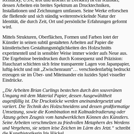
dessen Arbeiten ein breites Spektrum an Drucktechniken,
Installationen und Zeichnungen umfassen. Seine Werke erforschen
die fließende und sich ständig weiterentwickelnde Natur der
Identität, die durch Zeit, Ort und persönliche Erfahrungen geformt
wird.
Mittels Strukturen, Oberflächen, Formen und Farben lotet der
Künstler in seinen subtil gestalteten Arbeiten auf Papier die
künstlerischen Gestaltungsmöglichkeiten des Holzschnitts
experimentell und in sensibler Weise immer wieder aufs Neue aus.
Die Ergebnisse beeindrucken durch Konsequenz und Präzision:
Hauchzart schichten sich feine transparente Lagen von Japanpapier,
luftig-leicht und mit „Zwischenraum“… verschiedenfarbig bedruckt
erzeugen sie im Über- und Miteinander ein luzides Spiel visueller
Eindrücke.
„Die Arbeiten Brian Curlings bestechen durch den souveränen
Umgang mit dem Material Papier, dessen Ausgewähltheit
augenfällig ist. Die Druckstöcke werden aneinandergesetzt und
variiert. Die Technik des Holzschneidens und dessen großformatige
Umsetzung, sowie die Kombination mit Kaltnadelradierung oder
Ätzung geben Zeugnis vom handwerklichen Können des Künstlers.
Seine Arbeiten verschmelzen zu friedvollen Metaphern des Werdens
und Vergehens, sie setzen leise Zeichen im Lärm des Jetzt.“
schreibt
die Kunsthistorikerin Iris Häckel.