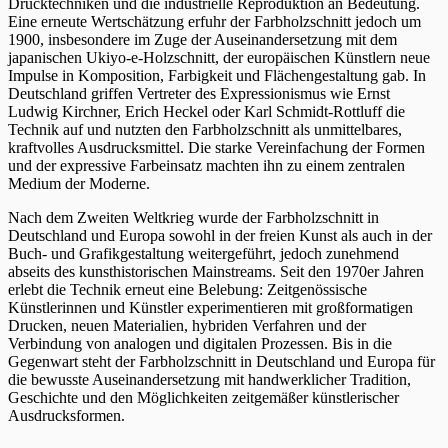
Drucktechniken und die industrielle Reproduktion an Bedeutung.
Eine erneute Wertschätzung erfuhr der Farbholzschnitt jedoch um
1900, insbesondere im Zuge der Auseinandersetzung mit dem
japanischen Ukiyo-e-Holzschnitt, der europäischen Künstlern neue
Impulse in Komposition, Farbigkeit und Flächengestaltung gab. In
Deutschland griffen Vertreter des Expressionismus wie Ernst
Ludwig Kirchner, Erich Heckel oder Karl Schmidt-Rottluff die
Technik auf und nutzten den Farbholzschnitt als unmittelbares,
kraftvolles Ausdrucksmittel. Die starke Vereinfachung der Formen
und der expressive Farbeinsatz machten ihn zu einem zentralen
Medium der Moderne.
Nach dem Zweiten Weltkrieg wurde der Farbholzschnitt in
Deutschland und Europa sowohl in der freien Kunst als auch in der
Buch- und Grafikgestaltung weitergeführt, jedoch zunehmend
abseits des kunsthistorischen Mainstreams. Seit den 1970er Jahren
erlebt die Technik erneut eine Belebung: Zeitgenössische
Künstlerinnen und Künstler experimentieren mit großformatigen
Drucken, neuen Materialien, hybriden Verfahren und der
Verbindung von analogen und digitalen Prozessen. Bis in die
Gegenwart steht der Farbholzschnitt in Deutschland und Europa für
die bewusste Auseinandersetzung mit handwerklicher Tradition,
Geschichte und den Möglichkeiten zeitgemäßer künstlerischer
Ausdrucksformen.