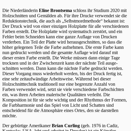
Die Niederländerin
Eline Brontsema
schloss ihr Studium 2020 mit
Holzschnitten und Gemälden ab. Für ihre Drucke verwendet sie die
Reduktionstechnik, die auch als „Selbstmordmethode“ bekannt ist:
Der Druck wird von einer einzigen Holzplatte für alle verschiedenen
Farben erstellt. Die Holzplatte wird systematisch zerstört, und ein
Fehler beim Schneiden kann eine ganze Auflage von Drucken
verderben. Ein Teil der Platte wird herausgeschnitten, so dass die
höher gelegenen Teile die Farbe aufnehmen. Die erste Farbe kann
nun gedruckt werden und die gesamte Auflage wird darauf mit
dieser ersten Farbe erstellt. Die Werke müssen dann einige Tage
trocknen und in der Zwischenzeit kann der nächste Teil ausge-
schnitten werden. Dann kann die nächste Farbe gedruckt werden.
Dieser Vorgang muss wiederholt werden, bis der Druck fertig ist,
eine sehr zeitaufwändige Arbeitsweise. Während bei dieser
Holzschnitttechnik traditionell nur eine begrenzte Anzahl von
Farben verwendet wird, setzt sie viele verschiedene Farbschichten
ein, was ihren Arbeiten malerische Qualitäten verleiht. Die
Komposition ist für sie sehr wichtig und der Rhythmus der Formen,
die Farbharmonie und das Spiel von Licht und Schatten sind
entscheidend für die Atmosphäre eines Ortes, den sie darstellen
möchte.
Der gebürtige Amerikaner
Brian Curling
(geb. 1976 in Cadiz,
Kentucky, USA, lebt und arbeitet in Dresden) ist ein Künstler,